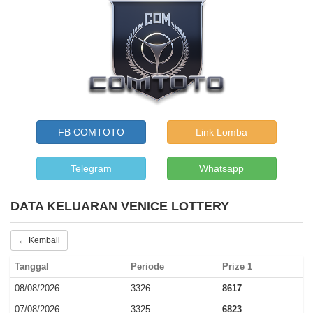
FB COMTOTO
Link Lomba
Telegram
Whatsapp
DATA KELUARAN VENICE LOTTERY
← Kembali
Tanggal
Periode
Prize 1
08/08/2026
3326
8617
07/08/2026
3325
6823