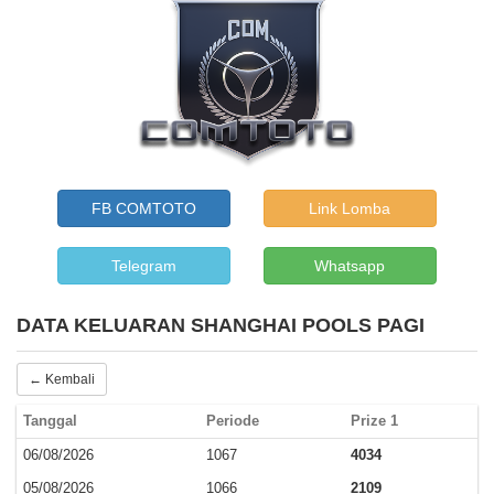
FB COMTOTO
Link Lomba
Telegram
Whatsapp
DATA KELUARAN SHANGHAI POOLS PAGI
← Kembali
Tanggal
Periode
Prize 1
06/08/2026
1067
4034
05/08/2026
1066
2109