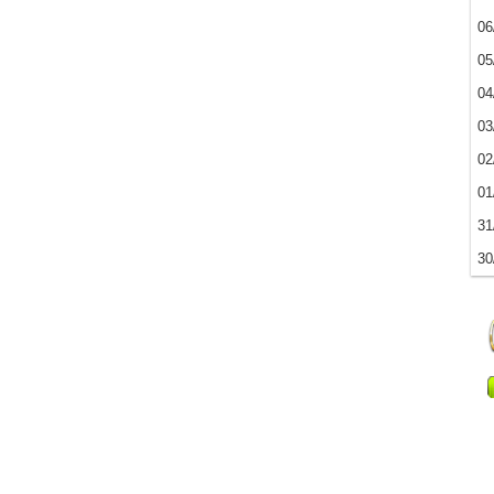
06
05
04
03
02
01
31
30