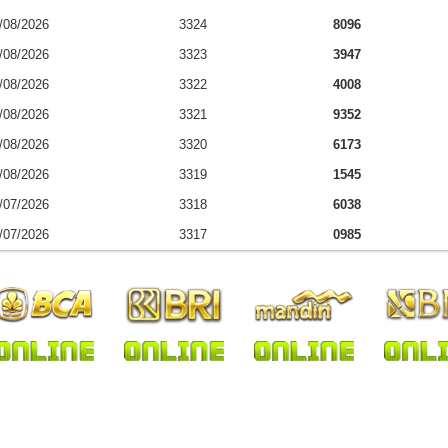
/08/2026
3324
8096
/08/2026
3323
3947
/08/2026
3322
4008
/08/2026
3321
9352
/08/2026
3320
6173
/08/2026
3319
1545
/07/2026
3318
6038
/07/2026
3317
0985