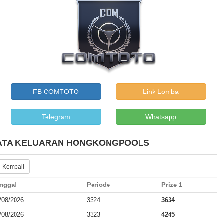
FB COMTOTO
Link Lomba
Telegram
Whatsapp
ATA KELUARAN HONGKONGPOOLS
 Kembali
nggal
Periode
Prize 1
/08/2026
3324
3634
/08/2026
3323
4245