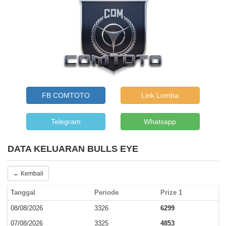
FB COMTOTO
Link Lomba
Telegram
Whatsapp
DATA KELUARAN BULLS EYE
← Kembali
Tanggal
Periode
Prize 1
08/08/2026
3326
6299
07/08/2026
3325
4853