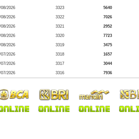
/08/2026
3323
5640
/08/2026
3322
7026
/08/2026
3321
2952
/08/2026
3320
7723
/08/2026
3319
3475
/07/2026
3318
1657
/07/2026
3317
3044
/07/2026
3316
7936