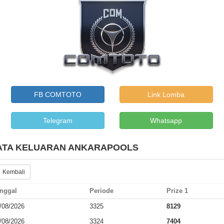
FB COMTOTO
Link Lomba
Telegram
Whatsapp
ATA KELUARAN ANKARAPOOLS
 Kembali
nggal
Periode
Prize 1
/08/2026
3325
8129
/08/2026
3324
7404